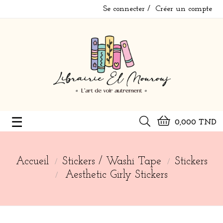
Se connecter
Créer un compte
Basculer
☰
0,000 TND
la
navigation
Accueil
Stickers / Washi Tape
Stickers
Aesthetic Girly Stickers