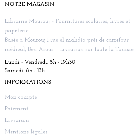
NOTRE MAGASIN
Librairie Mourouj – Fournitures scolaires, livres et
papeterie.
Basée à Mourouj 1 rue el mahdia prés de carrefour
médical, Ben Arous – Livraison sur toute la Tunisie.
Lundi - Vendredi: 8h - 19h30
Samedi: 8h - 13h
INFORMATIONS
Mon compte
Paiement
Livraison
Mentions légales