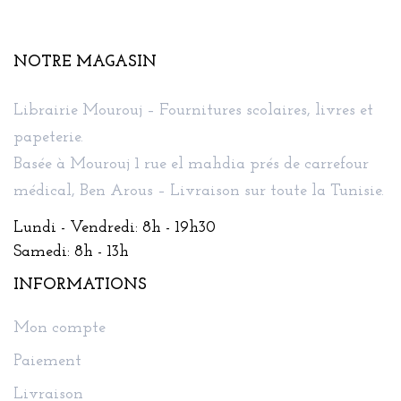
NOTRE MAGASIN
Librairie Mourouj – Fournitures scolaires, livres et
papeterie.
Basée à Mourouj 1 rue el mahdia prés de carrefour
médical, Ben Arous – Livraison sur toute la Tunisie.
Lundi - Vendredi: 8h - 19h30
Samedi: 8h - 13h
INFORMATIONS
Mon compte
Paiement
Livraison