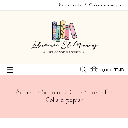
Se connecter
Créer un compte
Basculer
☰
0,000 TND
la
navigation
Accueil
Scolaire
Colle / adhesif
Colle à papier