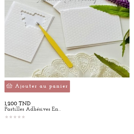
Ajouter au panier
Prix
1,200 TND
Pastilles Adhésives En...