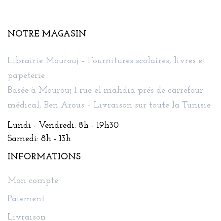
NOTRE MAGASIN
Librairie Mourouj – Fournitures scolaires, livres et
papeterie.
Basée à Mourouj 1 rue el mahdia prés de carrefour
médical, Ben Arous – Livraison sur toute la Tunisie.
Lundi - Vendredi: 8h - 19h30
Samedi: 8h - 13h
INFORMATIONS
Mon compte
Paiement
Livraison